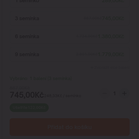
1 semínko
289,00
Kč
3 semínka
745,00
Kč
867,00
Kč
6 semínka
1.380,00
Kč
1.734,00
Kč
9 semínka
1.779,00
Kč
2.601,00
Kč
Zobrazit více balení
Vybráno:
1
balení
(
3
semínka
)
867,00
Kč
745,00
Kč
248,33
Kč
/ semínko
Ušetříte
122,00
Kč
Přidat do košíku