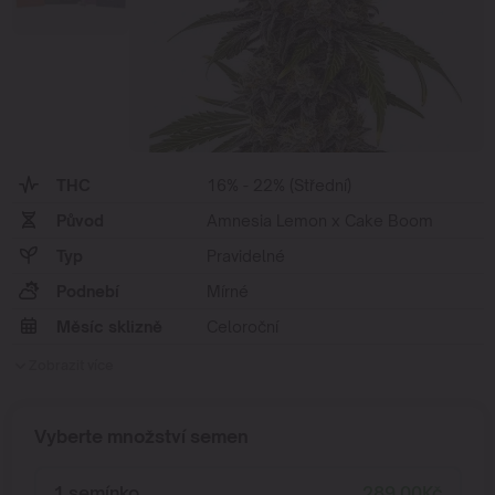
THC
16% - 22% (Střední)
Původ
Amnesia Lemon x Cake Boom
Typ
Pravidelné
Podnebí
Mírné
Měsíc sklizně
Celoroční
Zobrazit více
Vyberte množství semen
1 semínko
289,00
Kč