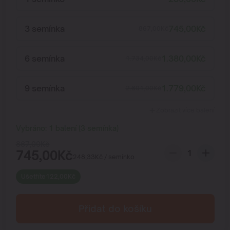
3 semínka
745,00
Kč
867,00
Kč
6 semínka
1.380,00
Kč
1.734,00
Kč
9 semínka
1.779,00
Kč
2.601,00
Kč
Zobrazit více balení
Vybráno:
1
balení
(
3
semínka
)
867,00
Kč
745,00
Kč
248,33
Kč
/ semínko
Ušetříte
122,00
Kč
Přidat do košíku