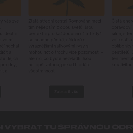
rý vás zve
Zlatá střední cesta! Rovnováha mezi
Čistá energ
u
tím nejlepším z obou světů. Jsou
opravdoví 
 ideální
perfektní pro každodenní užití. I když
silné, s te
e velmi
se snadno pěstují, některé s
velikosti 
ačí nechat
výraznějšími sativovými rysy si
oblíbenky
íčit a
mohou říct o trochu více pozornosti –
pěstitelů.
te. Jejich
ale nic, co byste nezvládli. Jsou
ten mentál
í pro dny,
nejlepší volbou, pokud hledáte
kreativitou
it a
všestrannost.
Zobrazit vše
SI VYBRAT TU SPRÁVNOU OD