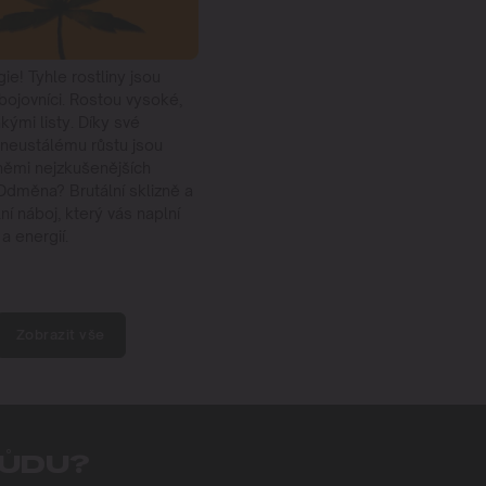
ie! Tyhle rostliny jsou
bojovníci. Rostou vysoké,
nkými listy. Díky své
a neustálému růstu jsou
němi nejzkušenějších
 Odměna? Brutální sklizně a
ní náboj, který vás naplní
 a energií.
Zobrazit vše
RŮDU?