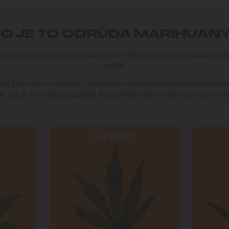
O JE TO ODRŮDA MARIHUAN
íte pochopit jednu zásadní věc. Většina pěstitelů a nadšenců dělí
sativa.
dyž se mluví o účincích, tyto pojmy ve skutečnosti odkazují na fenot
 je, ale je to o něco složitější. A vysvětlím vám to, jako bychom u t