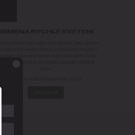
SEMENA RYCHLÉ KVETENÍ
d trpělivost není vaše silná stránka, tato semena
u odpovědí. Ideální, pokud potřebujete sklizeň v
kordním čase, aniž byste obětovali kvalitu. Doba
ěstování je krátká, ale kvalita genetiky zůstává
stejná.
Světelný režim (fotoperioda): 12/12
m
Zobrazit vše