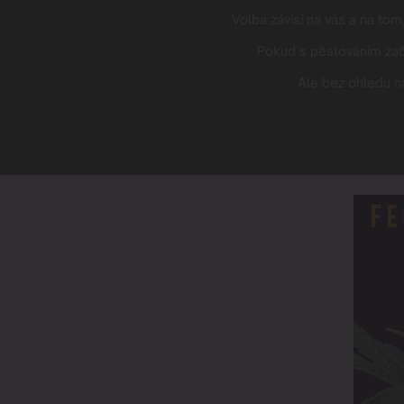
Volba závisí na vás a na to
Pokud s pěstováním začí
Ale bez ohledu na