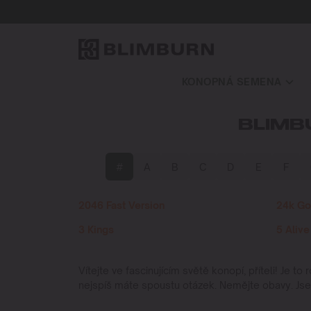
KONOPNÁ SEMENA
BLIMB
#
A
B
C
D
E
F
2046 Fast Version
24k Go
3 Kings
5 Alive
Vítejte ve fascinujícím světě konopí, příteli! Je to 
nejspíš máte spoustu otázek. Nemějte obavy. Jsem