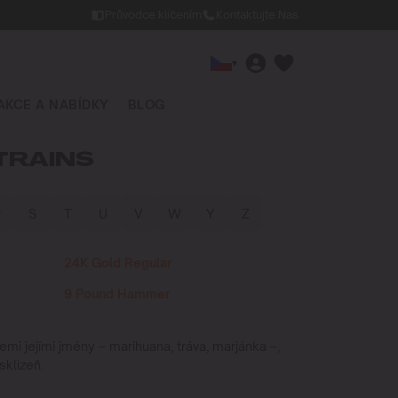
Průvodce klíčením
Kontaktujte Nas
▾
AKCE A NABÍDKY
BLOG
TRAINS
R
S
T
U
V
W
Y
Z
24K Gold Regular
9 Pound Hammer
všemi jejími jmény – marihuana, tráva, marjánka –,
klizeň.