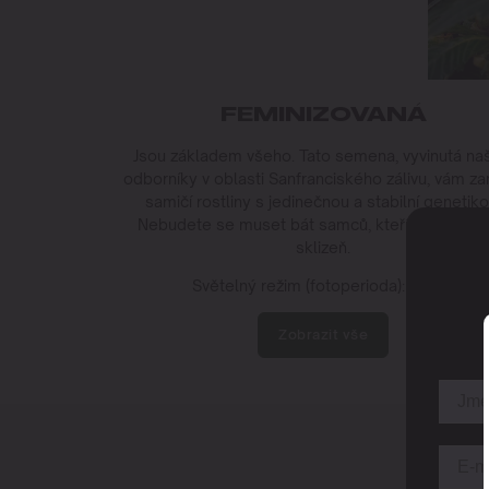
FEMINIZOVANÁ
Jsou základem všeho. Tato semena, vyvinutá na
odborníky v oblasti Sanfranciského zálivu, vám zar
samičí rostliny s jedinečnou a stabilní genetiko
Nebudete se muset bát samců, kteří by vám znič
sklizeň.
Světelný režim (fotoperioda): 12/12
Zobrazit vše