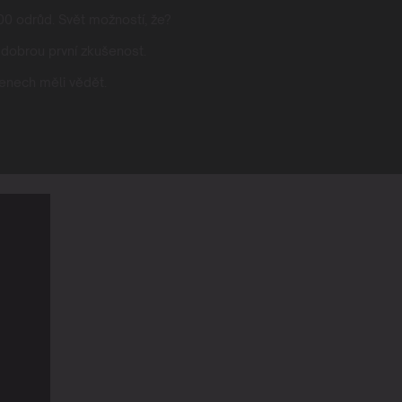
00 odrůd. Svět možností, že?
 dobrou první zkušenost.
menech měli vědět.