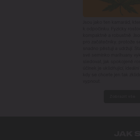
Jsou jako ten kamarád, kte
k odpočinku. Fyzicky rosto
kompaktně a robustně. Jsou
pro začátečníky, protože s
snadno pěstují a udržují. St
své semínko marihuany vykl
sledovat, jak spokojeně ros
účinek je uklidňující, ideáln
kdy se chcete jen tak zklidn
vypnout.
Zobrazit vše
JAK 