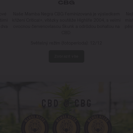
CBG
ové
Naše Mamba Negra CBG Feminizovaná je výsledkem
Nej
šimi
křížení Critical+, vítězky soutěže Highlife 2004, s velmi
mist
 dva
ovocnou červenovlasou Skunk a odrůdou bohatou na
pěst
CBD.
Světelný režim (fotoperioda): 12/12
Zobrazit vše