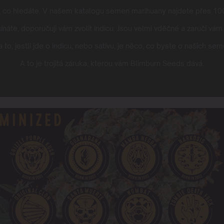
m, co hledáte. V našem katalogu semen marihuany najdete přes 10
náte, doporučuji vám zvolit indicu. Jsou velmi vděčné a zaručí vám
 to, jestli jde o indicu, nebo sativu, je něco, co byste o našich se
A to je trojitá záruka, kterou vám Blimburn Seeds dává.