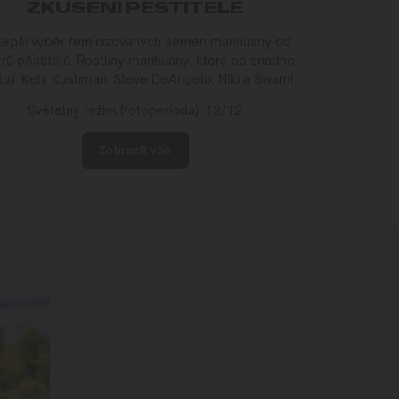
ZKUŠENÍ PĚSTITELÉ
lepší výběr feminizovaných semen marihuany od
rů pěstitelů. Rostliny marihuany, které se snadno
ují. Kely Kushman, Steve DeAngelo, Niki a Swami.
Světelný režim (fotoperioda): 12/12
Zobrazit vše