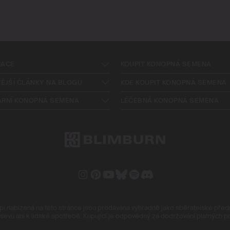
MACE
KOUPIT KONOPNÁ SEMENA
ĚJŠÍ ČLÁNKY NA BLOGU
KDE KOUPIT KONOPNÁ SEMENA
ÁRNÍ KONOPNÁ SEMENA
LÉČEBNÁ KONOPNÁ SEMENA
nabízená na této stránce jsou prodávána výhradně jako sběratelské předm
evu ani k lidské spotřebě. Kupující je odpovědný za dodržování platných p