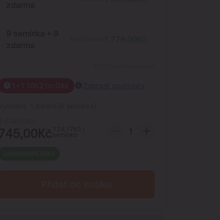
zdarma
9 semínka + 9
1.779,00
Kč
5.202,00
Kč
zdarma
Zobrazit více balení
1+1
10
h
21
m
04
s
Zobrazit podmínky
Vybráno:
1
balení
(
6
semínka
)
1.734,00
Kč
124,17
Kč
/
745,00
Kč
semínko
Ušetříte
989,00
Kč
Přidat do košíku