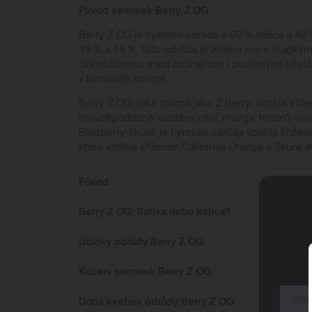
Původ semínek Berry Z OG
Berry Z OG je hybridní odrůda s 60 % Indica a 40 
15 % a 19 %. Tato odrůda je známá svým sladkým,
činí oblíbenou mezi začínajícími i zkušenými pěstitel
v komunitě konopí.
Berry Z OG, také známá jako Z Berry, vznikla kří
pravděpodobně nabídne chuť manga, hroznů, ovoc
Blueberry Skunk je hybridní odrůda vzniklá křížen
která vznikla křížením California Orange a Skunk 
Původ
Berry Z OG: Sativa nebo Indica?
Účinky odrůdy Berry Z OG
Klíčení semínek Berry Z OG
Doba kvetení odrůdy Berry Z OG