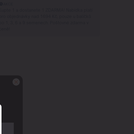
AKCE
Kupte 1 a dostanete 1 ZDARMA! Nabídka platí
pro objednávky nad 1694 Kč, pouze u balíčků
po 1, 3, 6 a 9 semenech. Poštovné zdarma v
ceně!
m