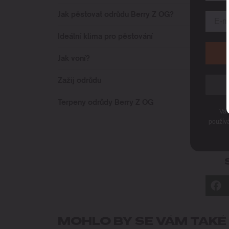
Jak pěstovat odrůdu Berry Z OG?
Ideální klima pro pěstování
Jak voní?
Zažij odrůdu
Terpeny odrůdy Berry Z OG
Vaš
použív
MOHLO BY SE VÁM TAKÉ 