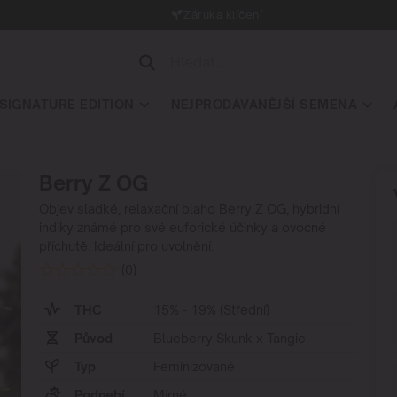
Záruka klíčení
SIGNATURE EDITION
NEJPRODÁVANĚJŠÍ SEMENA
Berry Z OG
Objev sladké, relaxační blaho Berry Z OG, hybridní
indiky známé pro své euforické účinky a ovocné
příchutě. Ideální pro uvolnění.
(0)
THC
15% - 19% (Střední)
Původ
Blueberry Skunk x Tangie
Typ
Feminizované
Podnebí
Mírné