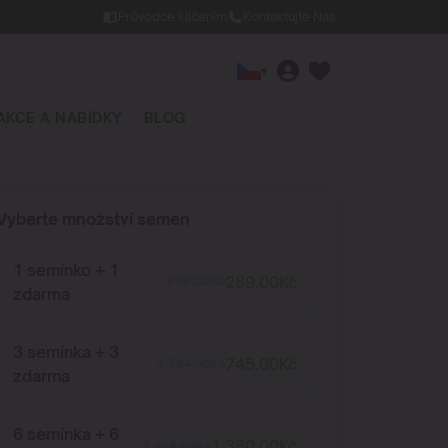
Průvodce klíčením
Kontaktujte Nas
▾
AKCE A NABÍDKY
BLOG
Vyberte množství semen
1 semínko + 1
289,00
Kč
578,00
Kč
zdarma
3 semínka + 3
745,00
Kč
1.734,00
Kč
zdarma
6 semínka + 6
1.380,00
Kč
3.468,00
Kč