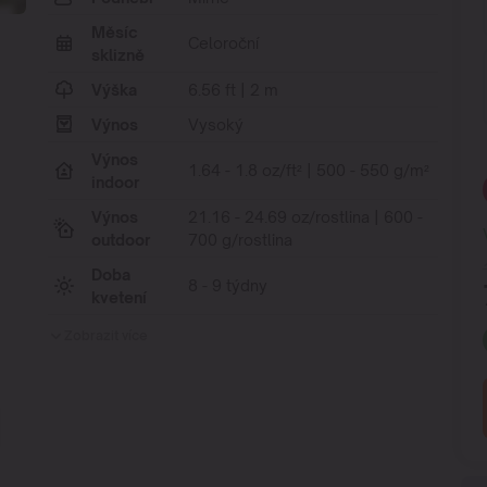
Měsíc
Celoroční
sklizně
Výška
6.56 ft | 2 m
Výnos
Vysoký
Výnos
1.64 - 1.8 oz/ft² | 500 - 550 g/m²
indoor
Výnos
21.16 - 24.69 oz/rostlina | 600 -
outdoor
700 g/rostlina
Doba
8 - 9 týdny
kvetení
Zobrazit více