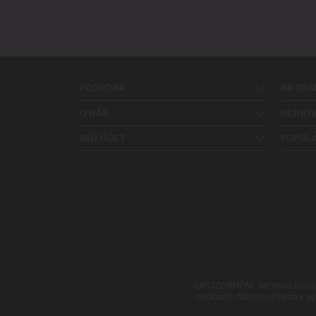
PODPORA
INFOR
O NÁS
NEJNOV
MŮJ ÚČET
POPUL
UPOZORNĚNÍ: Semena konopí 
osobami. Nejsou určena k výs