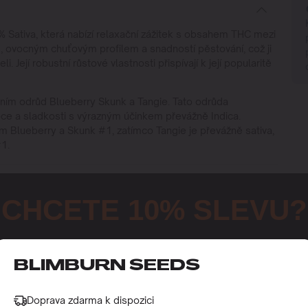
% Sativa, která nabízí relaxační zážitek s obsahem THC mezi
 ovocným chuťovým profilem a snadností pěstování, což ji
i. Její robustní růstové vlastnosti přispívají k její popularitě
žením odrůd Blueberry Skunk a Tangie. Tato odrůda
e a sladkosti s výrazným účinkem převážně Indica.
ím Blueberry a Skunk #1, zatímco Tangie je převážně sativa,
#1.
CHCETE 10% SLEVU?
Zaregistrujte se, abyste získali tento dárek a měli přístup k naši
nejnovějším novinkám a nejlepším nabídkám.
BLIMBURN SEEDS
Doprava zdarma k dispozici