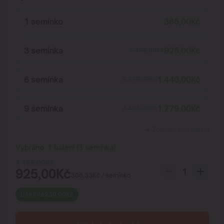
1 semínko
385,00
Kč
3 semínka
925,00
Kč
1.155,00
Kč
6 semínka
1.440,00
Kč
2.310,00
Kč
9 semínka
1.779,00
Kč
3.465,00
Kč
Zobrazit více balení
Vybráno:
1
balení
(
3
semínka
)
1.155,00
Kč
925,00
Kč
308,33
Kč
/ semínko
Ušetříte
230,00
Kč