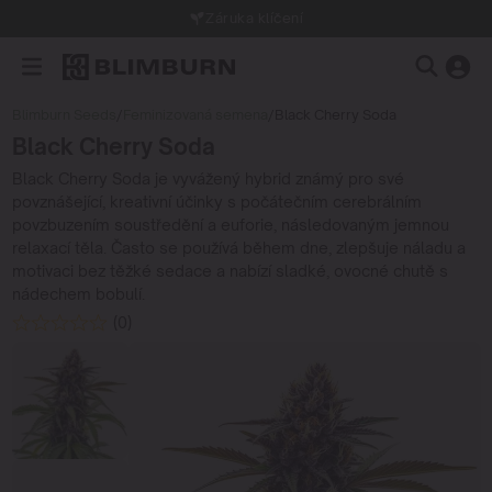
Záruka klíčení
Blimburn Seeds
/
Feminizovaná semena
/
Black Cherry Soda
Black Cherry Soda
Black Cherry Soda je vyvážený hybrid známý pro své
povznášející, kreativní účinky s počátečním cerebrálním
povzbuzením soustředění a euforie, následovaným jemnou
relaxací těla. Často se používá během dne, zlepšuje náladu a
motivaci bez těžké sedace a nabízí sladké, ovocné chutě s
nádechem bobulí.
(0)