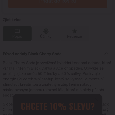
Přidat do košíku
Zjistit více
Popis
Účinky
Recenze
Původ odrůdy Black Cherry Soda
Black Cherry Soda je vyvážená hybridní konopná odrůda, která
vznikla křížením Black Dahlia a Ace of Spades. Obvykle se
popisuje jako směs 50 % indiky a 50 % sativy. Poskytuje
energizující cerebrální nástup, který se vyznačuje mentální
stimulací, kreativitou a znatelným zlepšením nálady,
následovaným jemnou relaxací těla, která málokdy působí
sedativně.
CHCETE 10% SLEVU?
S obsahem THC obvykle v rozmezí 15 % až 20 % nabízí Black
Cherry Soda vyvážený zážitek vhodný pro denní použití, který
podporuje soustředění a motivaci a zároveň pomáhá zmírnit