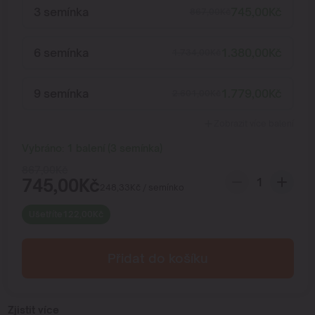
3 semínka
745,00
Kč
867,00
Kč
6 semínka
1.380,00
Kč
1.734,00
Kč
9 semínka
1.779,00
Kč
2.601,00
Kč
Zobrazit více balení
Vybráno:
1
balení
(
3
semínka
)
867,00
Kč
745,00
Kč
248,33
Kč
/ semínko
Ušetříte
122,00
Kč
Přidat do košíku
Zjistit více