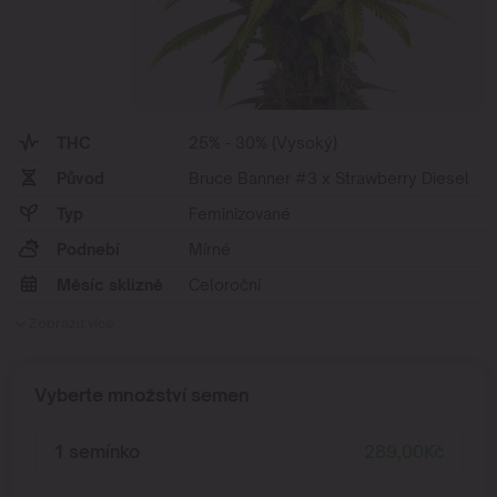
THC
25% - 30% (Vysoký)
Původ
Bruce Banner #3 x Strawberry Diesel
Typ
Feminizované
Podnebí
Mírné
Měsíc sklizně
Celoroční
Zobrazit více
Vyberte množství semen
1 semínko
289,00
Kč