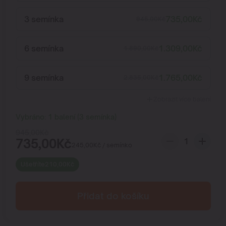
3 semínka
735,00
Kč
945,00
Kč
6 semínka
1.309,00
Kč
1.890,00
Kč
9 semínka
1.765,00
Kč
2.835,00
Kč
Zobrazit více balení
Vybráno:
1
balení
(
3
semínka
)
945,00
Kč
735,00
Kč
245,00
Kč
/ semínko
Ušetříte
210,00
Kč
Přidat do košíku