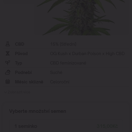
CBD
15% (Střední)
Původ
OG Kush x Durban Poison x High CBD
Typ
CBD feminizované
Podnebí
Suché
Měsíc sklizně
Celoroční
Zobrazit více
Vyberte množství semen
1 semínko
315,00
Kč