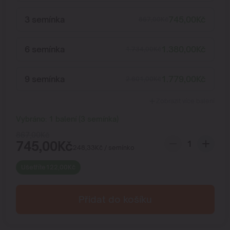
3 semínka
745,00
Kč
867,00
Kč
6 semínka
1.380,00
Kč
1.734,00
Kč
9 semínka
1.779,00
Kč
2.601,00
Kč
Zobrazit více balení
Vybráno:
1
balení
(
3
semínka
)
867,00
Kč
745,00
Kč
248,33
Kč
/ semínko
Ušetříte
122,00
Kč
Přidat do košíku