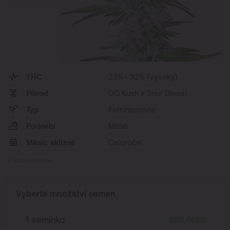
THC
22% - 32% (Vysoký)
Původ
OG Kush x Sour Diesel
Typ
Feminizované
Podnebí
Mírné
Měsíc sklizně
Celoroční
Zobrazit více
Vyberte množství semen
1 semínko
289,00
Kč