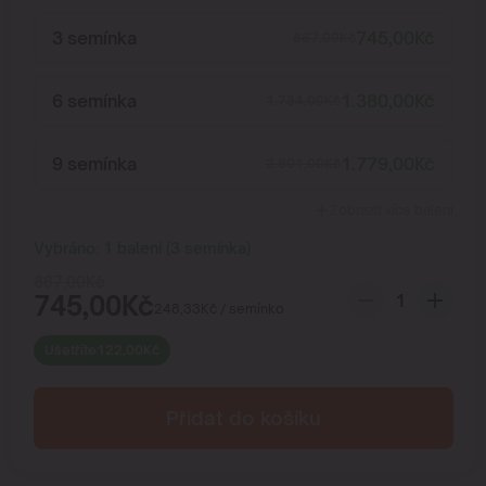
3 semínka
745,00
Kč
867,00
Kč
6 semínka
1.380,00
Kč
1.734,00
Kč
9 semínka
1.779,00
Kč
2.601,00
Kč
Zobrazit více balení
Vybráno:
1
balení
(
3
semínka
)
867,00
Kč
745,00
Kč
248,33
Kč
/ semínko
Ušetříte
122,00
Kč
Přidat do košíku