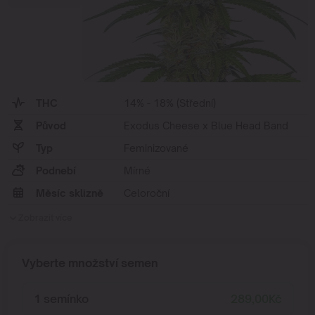
THC
14% - 18% (Střední)
Původ
Exodus Cheese x Blue Head Band
Typ
Feminizované
Podnebí
Mírné
Měsíc sklizně
Celoroční
Zobrazit více
Vyberte množství semen
1 semínko
289,00
Kč