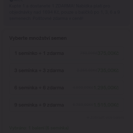
Kupte 1 a dostanete 1 ZDARMA! Nabídka platí pro
objednávky nad 1694 Kč, pouze u balíčků po 1, 3, 6 a 9
semenech. Poštovné zdarma v ceně!
Vyberte množství semen
1 semínko + 1 zdarma
375,00
Kč
750,00
Kč
3 semínka + 3 zdarma
735,00
Kč
2.250,00
Kč
6 semínka + 6 zdarma
1.295,00
Kč
4.500,00
Kč
9 semínka + 9 zdarma
1.515,00
Kč
6.750,00
Kč
Zobrazit více balení
Vybráno:
1
balení
(
6
semínka
)