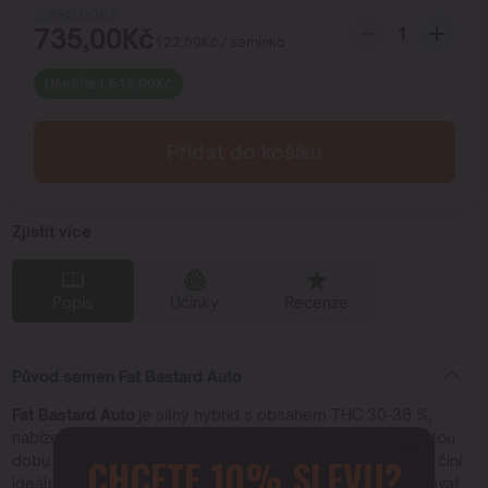
2.250,00
Kč
735,00
Kč
122,50
Kč
/ semínko
Ušetříte
1.515,00
Kč
Přidat do košíku
Zjistit více
Popis
Účinky
Recenze
Původ semen Fat Bastard Auto
Fat Bastard Auto
je silný hybrid s obsahem THC 30-38 %,
nabízející vyváženou směs účinků Indica a Sativa. Má rychlou
CHCETE 10% SLEVU?
dobu kvetení 8-10 týdnů od semene po sklizeň, což z něj činí
ideální volbu pro rychlé cykly. Pěstitelé mohou optimalizovat