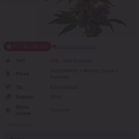
1+1
10
h
14
m
33
s
Zobrazit podmínky
THC
30% - 38% (Vysoký)
Goldmember x Monkey Spunk x
Původ
Ruderalis
Typ
Autokvetoucí
Podnebí
Mírné
Měsíc
Celoroční
sklizně
Zobrazit více
AKCE