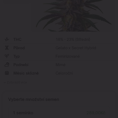
THC
18% - 23% (Střední)
Původ
Gelato x Secret Hybrid
Typ
Feminizované
Podnebí
Mírné
Měsíc sklizně
Celoroční
Zobrazit více
Vyberte množství semen
1 semínko
289,00
Kč