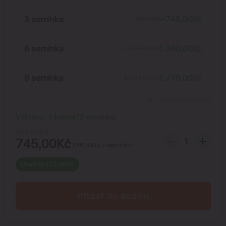
3 semínka
745,00
Kč
867,00
Kč
6 semínka
1.380,00
Kč
1.734,00
Kč
9 semínka
1.779,00
Kč
2.601,00
Kč
Zobrazit více balení
Vybráno:
1
balení
(
3
semínka
)
867,00
Kč
745,00
Kč
248,33
Kč
/ semínko
Ušetříte
122,00
Kč
Přidat do košíku