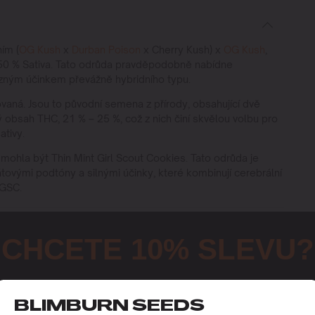
ím (
OG Kush
x
Durban Poison
x Cherry Kush) x
OG Kush
,
 z 50 % Sativa. Tato odrůda pravděpodobně nabídne
zným účinkem převážně hybridního typu.
vaná. Jsou to původní semena z přírody, obsahující dvě
ký obsah THC, 21 % – 25 %, což z nich činí skvělou volbu pro
ativy.
ohla být Thin Mint Girl Scout Cookies. Tato odrůda je
vými podtóny a silnými účinky, které kombinují cerebrální
 GSC.
CHCETE 10% SLEVU?
Zaregistrujte se, abyste získali tento dárek a měli přístup k naši
nejnovějším novinkám a nejlepším nabídkám.
BLIMBURN SEEDS