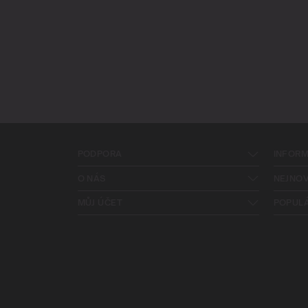
PODPORA
INFOR
O NÁS
NEJNOV
MŮJ ÚČET
POPUL