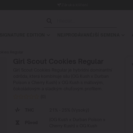
Záruka klíčení
SIGNATURE EDITION
NEJPRODÁVANĚJŠÍ SEMENA
okies Regular
Girl Scout Cookies Regular
Girl Scout Cookies Regular je hybridní dominantní
odrůda, která kombinuje sílu (OG Kush x Durban
Poison x Cherry Kush) x OG Kush s mátovým,
čokoládovým a sladkým chuťovým profilem.
(0)
THC
21% - 25% (Vysoký)
(OG Kush x Durban Poison x
Původ
Cherry Kush) x OG Kush