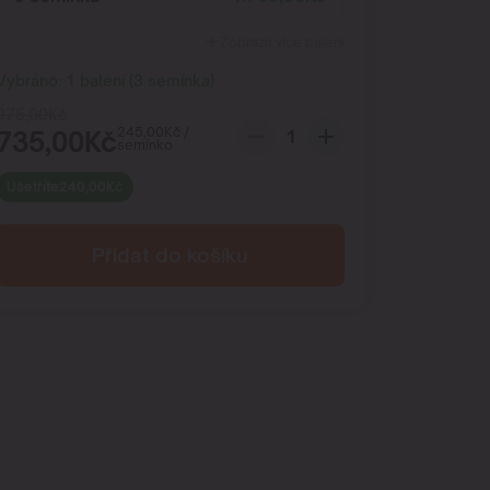
Zobrazit více balení
Vybráno:
1
balení
(
3
semínka
)
975,00
Kč
245,00
Kč
/
735,00
Kč
semínko
Ušetříte
240,00
Kč
Přidat do košíku