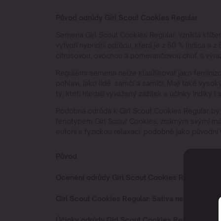
Původ odrůdy Girl Scout Cookies Regular
Semena Girl Scout Cookies Regular, vzniklá křížen
vytvoří hybridní odrůdu, která je z 50 % Indica a
citrusovou, ovocnou a pomerančovou chuť s výra
Regulérní semena nelze klasifikovat jako feminizo
pohlaví, jako lidé: samčí a samičí. Mají také vyso
ty, kteří hledají vyvážený zážitek s účinky indiky i s
Podobná odrůda k Girl Scout Cookies Regular by m
fenotypem Girl Scout Cookies, známým svými máto
euforii s fyzickou relaxací, podobně jako původní
Původ
Ocenění odrůdy Girl Scout Cookies Regular
Girl Scout Cookies Regular: Sativa nebo Indica?
Účinky odrůdy Girl Scout Cookies Regular