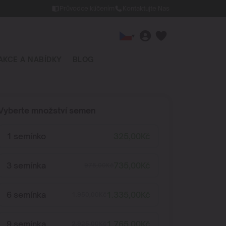
Průvodce klíčením
Kontaktujte Nas
▾
AKCE A NABÍDKY
BLOG
Vyberte množství semen
1 semínko
325,00
Kč
3 semínka
735,00
Kč
975,00
Kč
6 semínka
1.335,00
Kč
1.950,00
Kč
9 semínka
1.765,00
Kč
2.925,00
Kč