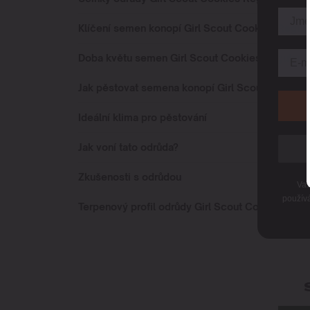
Klíčení semen konopí Girl Scout Cookies Regula
Doba květu semen Girl Scout Cookies Regular
Jak pěstovat semena konopí Girl Scout Cookies
Ideální klima pro pěstování
Jak voní tato odrůda?
Zkušenosti s odrůdou
Vaš
použív
Terpenový profil odrůdy Girl Scout Cookies Regu