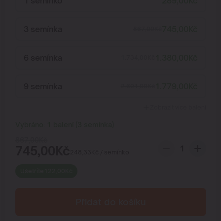
1 semínko
289,00
Kč
3 semínka
745,00
Kč
867,00
Kč
6 semínka
1.380,00
Kč
1.734,00
Kč
9 semínka
1.779,00
Kč
2.601,00
Kč
Zobrazit více balení
Vybráno:
1
balení
(
3
semínka
)
867,00
Kč
745,00
Kč
248,33
Kč
/ semínko
Ušetříte
122,00
Kč
Přidat do košíku