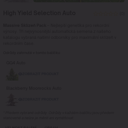
High Yield Selection Auto
(0)
Massive Sklizeň Pack
– Nejlepší genetika pro rekordní
výnosy. Tři nejvýnosnější automatická semena z našeho
katalogu vybraná našimi odborníky pro maximální sklizeň v
rekordním čase.
Odrůdy zahrnuté v tomto balíčku:
GG4 Auto
ZOBRAZIT PRODUKT
Blackberry Moonrocks Auto
ZOBRAZIT PRODUKT
* Předem vybrané odrůdy. Odrůdy v každém balíčku jsou předem
stanovené a nelze je měnit ani vyměňovat.
VELIKOST BALENÍ
OBSAH