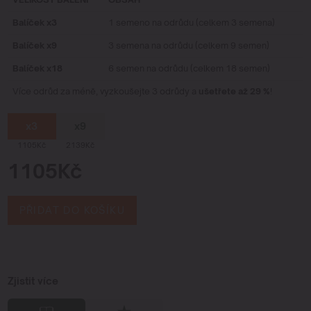
Balíček x3
1 semeno na odrůdu (celkem 3 semena)
Balíček x9
3 semena na odrůdu (celkem 9 semen)
Balíček x18
6 semen na odrůdu (celkem 18 semen)
Více odrůd za méně, vyzkoušejte 3 odrůdy a
ušetřete až 29 %
!
x3
x9
1105Kč
2139Kč
1105Kč
PŘIDAT DO KOŠÍKU
Zjistit více