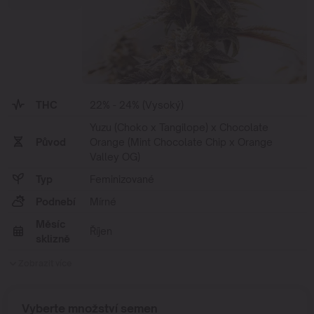
THC
22% - 24% (Vysoký)
Yuzu (Choko x Tangilope) x Chocolate
Původ
Orange (Mint Chocolate Chip x Orange
Valley OG)
Typ
Feminizované
Podnebí
Mírné
Měsíc
Říjen
sklizně
Zobrazit více
Vyberte množství semen