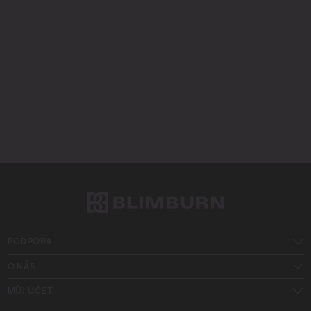
PODPORA
O NÁS
MŮJ ÚČET