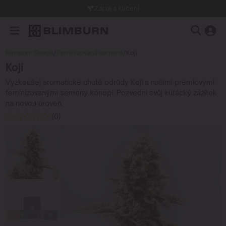
Záruka klíčení
Blimburn Seeds
/
Feminizovaná semena
/
Koji
Koji
Vyzkoušej aromatické chutě odrůdy Koji s našimi prémiovými
feminizovanými semeny konopí. Pozvedni svůj kuřácký zážitek
na novou úroveň.
(0)